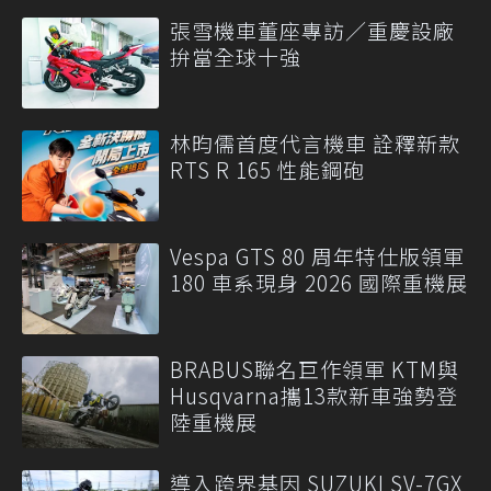
張雪機車董座專訪／重慶設廠
拚當全球十強
林昀儒首度代言機車 詮釋新款
RTS R 165 性能鋼砲
Vespa GTS 80 周年特仕版領軍
180 車系現身 2026 國際重機展
BRABUS聯名巨作領軍 KTM與
Husqvarna攜13款新車強勢登
陸重機展
導入跨界基因 SUZUKI SV-7GX