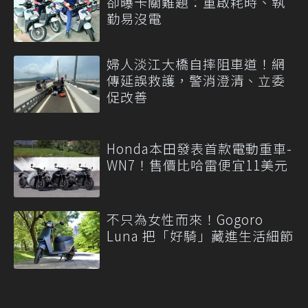
卻曝卡關難題：重啟耗時、執
勤易沒電
婦人淡江大橋自摔阻車道！網
傳延誤救護，警消澄清、立委
促改善
Honda本田發表首款電動重車-
WN7！售價比哈雷便宜11美元
不只為女性而來！Gogoro
Luna 把「好騎」藏進生活細節