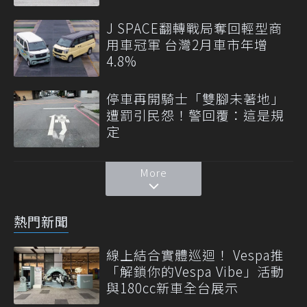
J SPACE翻轉戰局奪回輕型商
用車冠軍 台灣2月車市年增
4.8%
停車再開騎士「雙腳未著地」
遭罰引民怨！警回覆：這是規
定
More
熱門新聞
線上結合實體巡迴！ Vespa推
「解鎖你的Vespa Vibe」活動
與180cc新車全台展示