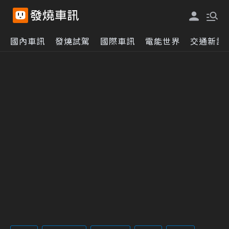
國內車訊
發燒試駕
國際車訊
電能世界
交通新訊