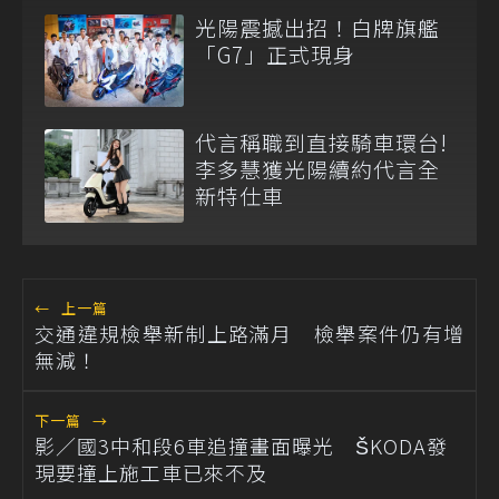
光陽震撼出招！白牌旗艦
「G7」正式現身
代言稱職到直接騎車環台!
李多慧獲光陽續約代言全
新特仕車
←
上一篇
交通違規檢舉新制上路滿月 檢舉案件仍有增
無減！
下一篇
→
影／國3中和段6車追撞畫面曝光 ŠKODA發
現要撞上施工車已來不及