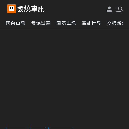
國內車訊
發燒試駕
國際車訊
電能世界
交通新訊