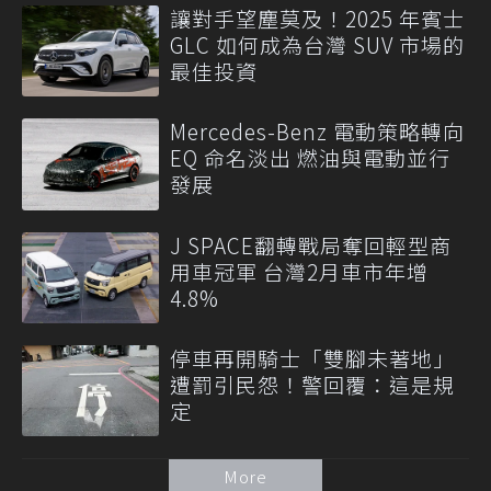
讓對手望塵莫及！2025 年賓士
GLC 如何成為台灣 SUV 市場的
最佳投資
Mercedes-Benz 電動策略轉向
EQ 命名淡出 燃油與電動並行
發展
J SPACE翻轉戰局奪回輕型商
用車冠軍 台灣2月車市年增
4.8%
停車再開騎士「雙腳未著地」
遭罰引民怨！警回覆：這是規
定
More