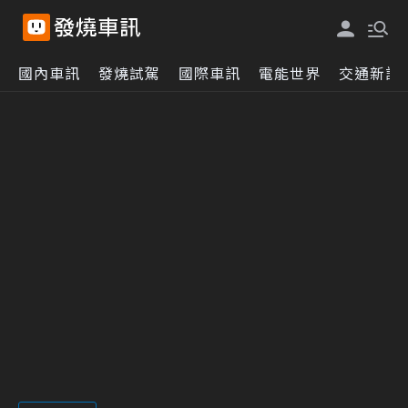
國內車訊
發燒試駕
國際車訊
電能世界
交通新訊