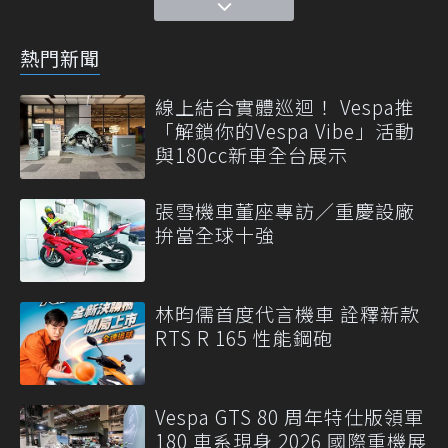
熱門新聞
線上結合實體巡迴！ Vespa推
「解鎖你的Vespa Vibe」活動
與180cc新車全台展示
張雪機車董座專訪／重慶設廠
拚當全球十強
林昀儒首度代言機車 詮釋新款
RTS R 165 性能鋼砲
Vespa GTS 80 周年特仕版領軍
180 車系現身 2026 國際重機展