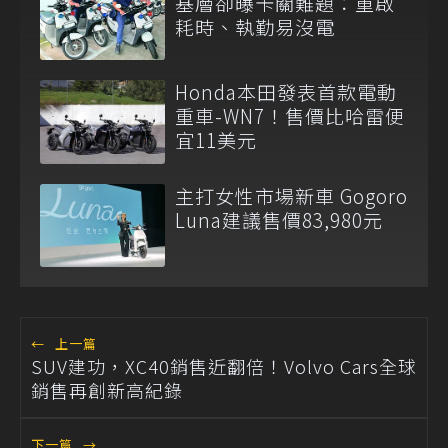
基層卻曝卡關難題：重啟
耗時、執勤易沒電
Honda本田發表首款電動
重車-WN7！售價比哈雷便
宜11美元
主打女性市場新車 Gogoro
Luna建議售價83,980元
←
上一篇
SUV建功，XC40銷售近翻倍！Volvo Cars全球
銷售再創新高紀錄
下一篇
→