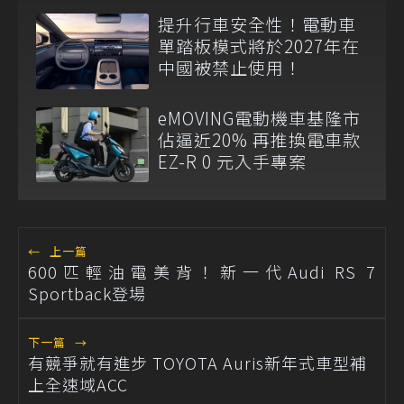
提升行車安全性！電動車
單踏板模式將於2027年在
中國被禁止使用！
eMOVING電動機車基隆市
佔逼近20% 再推換電車款
EZ-R 0 元入手專案
←
上一篇
600匹輕油電美背！新一代Audi RS 7
Sportback登場
下一篇
→
有競爭就有進步 TOYOTA Auris新年式車型補
上全速域ACC