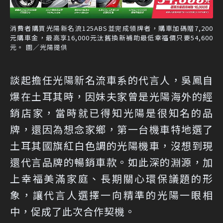
消費者購買光陽新名流125ABS並完成領牌者，購車加碼贈7,200
元購車金，最高享16,000元汰舊換新補助最低幸福價只要54,600
元。 圖／光陽提供
談起擔任光陽新名流車系的代言人，吳鳳自
爆在土耳其時，因妹夫家曾是光陽海外的經
銷店家，當時就已得知光陽是很知名的品
牌，還因為想念家鄉，第一台機車特地選了
土耳其國旗紅白色調的光陽機車，沒想到現
還代言品牌的暢銷車款。如此深的淵源，加
上幸福美滿家庭、長期關心環保議題的形
象，讓代言人選擇一向精準的光陽一眼相
中，促成了此次合作契機。