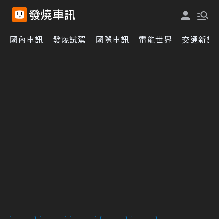
國內車訊
發燒試駕
國際車訊
電能世界
交通新訊