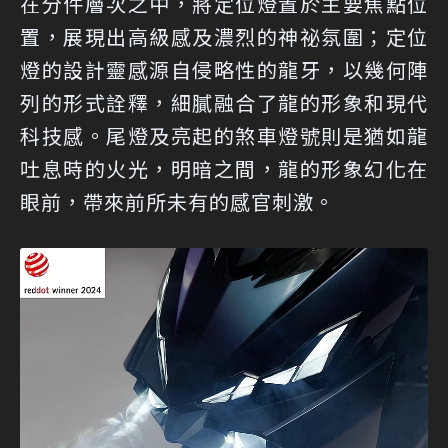
在分件層次之中，將定位燈置於主要焦點位
置，展現出高級感及濃烈的神祕氛圍；定位
燈的設計靈感源自侵略性的龍牙，以幾何陣
列的形式詮釋，細膩融合了龍的形象和現代
科技感。尾燈及亮起的煞車燈號則是猶如龍
吐息時的火光，明暗之間，龍的形象幻化在
眼前，帶來前所未有的感官刺激。