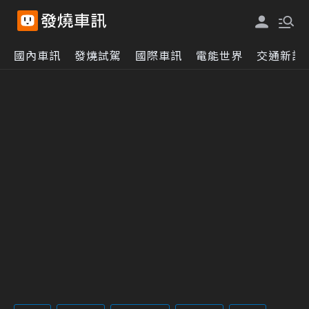
國內車訊
發燒試駕
國際車訊
電能世界
交通新訊