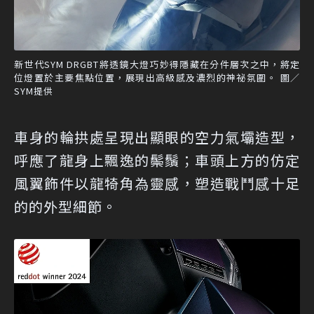
新世代SYM DRGBT將透鏡大燈巧妙得隱藏在分件層次之中，將定
位燈置於主要焦點位置，展現出高級感及濃烈的神祕氛圍。 圖／
SYM提供
車身的輪拱處呈現出顯眼的空力氣壩造型，
呼應了龍身上飄逸的鬃鬚；車頭上方的仿定
風翼飾件以龍犄角為靈感，塑造戰鬥感十足
的的外型細節。