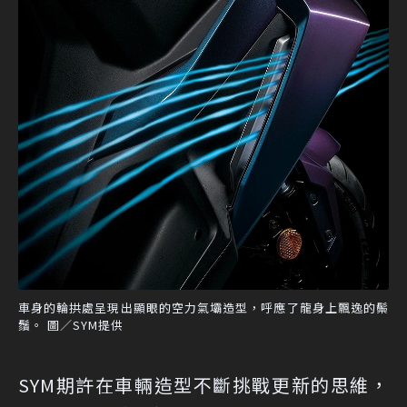
車身的輪拱處呈現出顯眼的空力氣壩造型，呼應了龍身上飄逸的鬃
鬚。 圖／SYM提供
SYM期許在車輛造型不斷挑戰更新的思維，