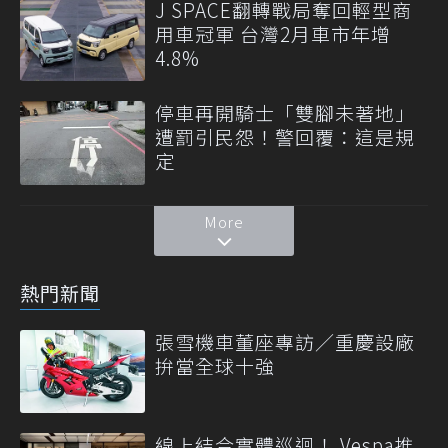
J SPACE翻轉戰局奪回輕型商
用車冠軍 台灣2月車市年增
4.8%
停車再開騎士「雙腳未著地」
遭罰引民怨！警回覆：這是規
定
More
熱門新聞
張雪機車董座專訪／重慶設廠
拚當全球十強
線上結合實體巡迴！ Vespa推