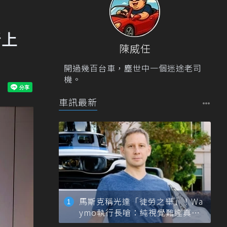
新上
陳威任
開過幾百台車，塵世中一個迷途老司
機。
車訊最新
馬斯克稱光達「徒勞之舉」！Wa
ymo執行長嗆：純視覺難達真正
自動駕駛