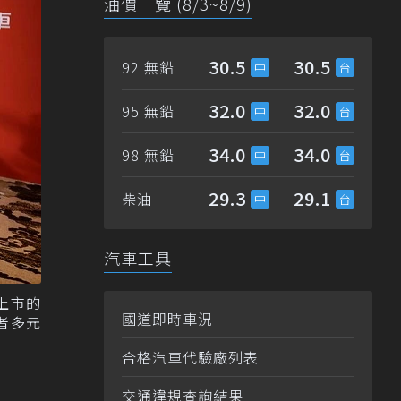
油價一覽 (8/3~8/9)
30.5
30.5
92 無鉛
32.0
32.0
95 無鉛
34.0
34.0
98 無鉛
29.3
29.1
柴油
汽車工具
3上市的
國道即時車況
者多元
合格汽車代驗廠列表
交通違規查詢結果