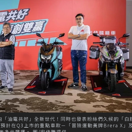
邁向「油電共好」全新世代！同時也發表粉絲們久候的「白
喜亮相預計在Q3上市的重點車款－「冒險運動黃牌Brera X
者多元選擇。 圖/宏佳騰提供