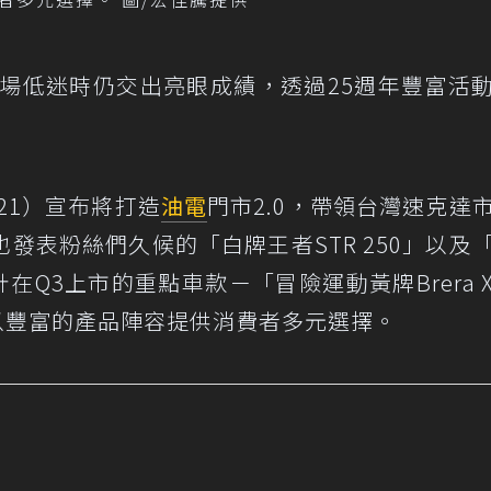
市場低迷時仍交出亮眼成績，透過25週年豐富活
。
21）宣布將打造
油電
門市2.0，帶領台灣速克達
發表粉絲們久候的「白牌王者STR 250」以及
相預計在Q3上市的重點車款－「冒險運動黃牌Brera 
，以豐富的產品陣容提供消費者多元選擇。