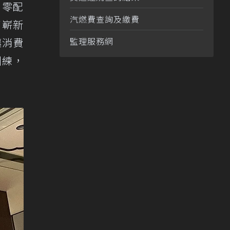
、零配
汽燃費查詢及繳費
了嶄新
讓消費
監理服務網
訓練，