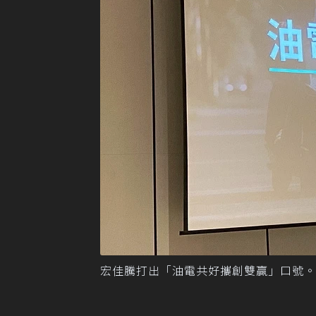
宏佳騰打出「油電共好攜創雙贏」口號。