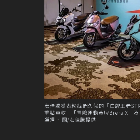
宏佳騰發表粉絲們久候的「白牌王者STR 2
重點車款－「冒險運動黃牌Brera X
選擇。 圖/宏佳騰提供