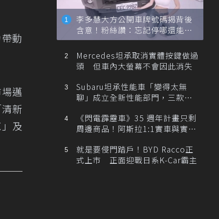
李多慧大方公開車牌號碼揭背後
含意！粉絲讚：忘記停哪還能幫
動帶動
忙找車
Mercedes坦承取消實體按鍵做過
頭 但車內大螢幕不會因此消失
Subaru坦承性能車「變得太無
市場邁
聊」成立全新性能部門，三款手
「清新
排跑車開發中！
《閃電霹靂車》35 週年計畫只剩
X」及
周邊商品！阿斯拉1:1實車與實體
展覽雙雙喊卡
就是要侵門踏戶！BYD Racco正
式上市 正面迎戰日系K-Car霸主