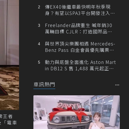
傳EX40後繼車最快明年秋季現
身？有望以SPA3平台開發注入80
0V動力
Freelander品牌重生 喊年銷30
萬輛目標 CJLR：打造國際品牌
半數銷量來自全球！
與世界頂尖樂團相遇 Mercedes-
Benz Pass 白金會員優先購票維
也納愛樂
動力與底盤全面進化 Aston Mart
in DB12 S 售 1,488 萬元起正式
登台
車訊熱門
牌王者
」及「電車