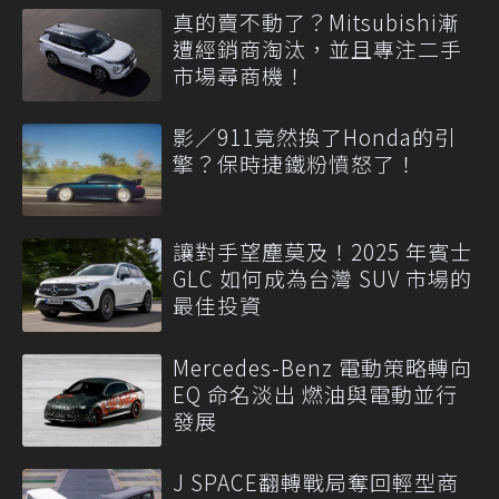
真的賣不動了？Mitsubishi漸
遭經銷商淘汰，並且專注二手
市場尋商機！
影／911竟然換了Honda的引
擎？保時捷鐵粉憤怒了！
讓對手望塵莫及！2025 年賓士
GLC 如何成為台灣 SUV 市場的
最佳投資
Mercedes-Benz 電動策略轉向
EQ 命名淡出 燃油與電動並行
發展
J SPACE翻轉戰局奪回輕型商