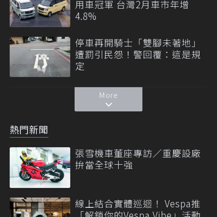
用車冠軍 台灣2月車市年增
4.8%
停車再開騎士「雙腳未著地」
遭罰引民怨！警回覆：這是規
定
More
熱門新聞
張雪機車董座專訪／重慶設廠
拚當全球十強
線上結合實體巡迴！ Vespa推
「解鎖你的Vespa Vibe」活動