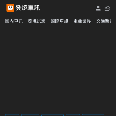
國內車訊
發燒試駕
國際車訊
電能世界
交通新訊