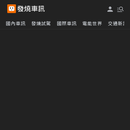
國內車訊
發燒試駕
國際車訊
電能世界
交通新訊