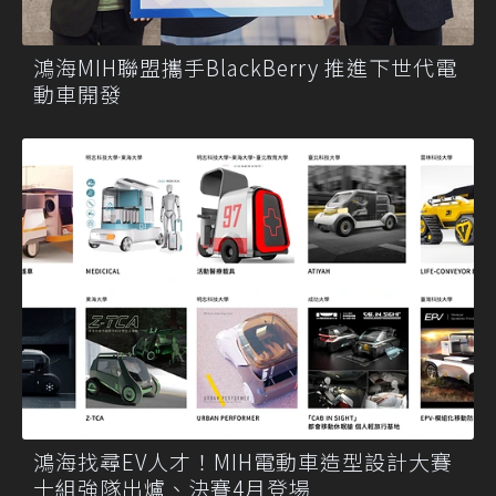
鴻海MIH聯盟攜手BlackBerry 推進下世代電
動車開發
鴻海找尋EV人才！MIH電動車造型設計大賽
十組強隊出爐、決賽4月登場