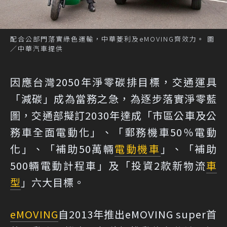
配合公部門落實綠色運輸，中華菱利及eMOVING齊效力。 圖
／中華汽車提供
因應台灣2050年淨零碳排目標，交通運具
「減碳」成為當務之急，為逐步落實淨零藍
圖，交通部擬訂2030年達成「市區公車及公
務車全面電動化」、「郵務機車50％電動
化」、「補助50萬輛
電動機車
」、「補助
500輛電動計程車」及「投資2款新物流
車
型
」六大目標。
eMOVING
自2013年推出eMOVING super首