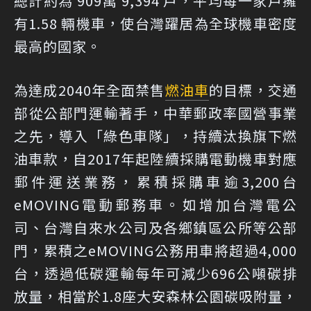
總計約為 909萬 9,394 戶，平均每一家戶擁
有1.58 輛機車，使台灣躍居為全球機車密度
最高的國家。
為達成2040年全面禁售
燃油車
的目標，交通
部從公部門運輸著手，中華郵政率國營事業
之先，導入「綠色車隊」，持續汰換旗下燃
油車款，自2017年起陸續採購電動機車對應
郵件運送業務，累積採購車逾3,200台
eMOVING電動郵務車。如增加台灣電公
司、台灣自來水公司及各鄉鎮區公所等公部
門，累積之eMOVING公務用車將超過4,000
台，透過低碳運輸每年可減少696公噸碳排
放量，相當於1.8座大安森林公園碳吸附量，