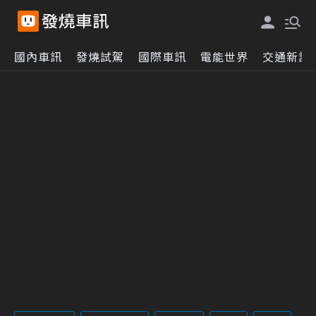
國內車訊
發燒試駕
國際車訊
電能世界
交通新訊