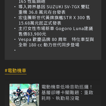
165 性能鋼砲
導入跨界基因 SUZUKI SV-7GX 雙缸
重機 36.8 萬元在台發表
宏佳騰新世代黃牌旗艦STR X 300 售
15.68萬元起正式發表
主打女性市場新車 Gogoro Luna建議
售價83,980元
Vespa 歡慶品牌 80 周年 特仕車型與
全新 180 cc 動力世代同步登場
電動機車
電動機車低噪音助巡邏！
基層卻曝卡關難題：重啟
耗時、執勤易沒電