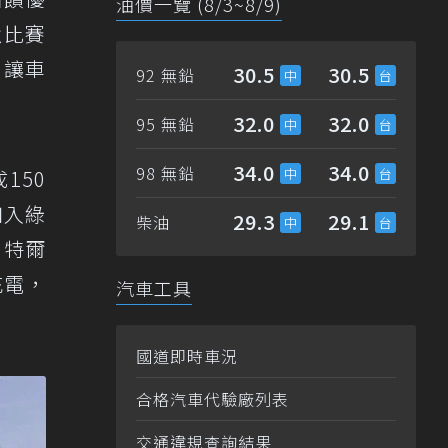
油價一覽 (8/3~8/9)
強比賽
，讓車
30.5
30.5
92 無鉛
32.0
32.0
95 無鉛
34.0
34.0
98 無鉛
150
加入綠
29.3
29.1
柴油
。特爾
充電，
汽車工具
國道即時車況
合格汽車代驗廠列表
交通違規查詢結果