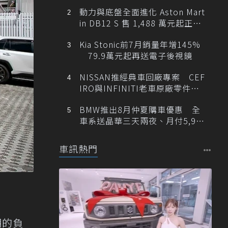
動力與底盤全面進化 Aston Mart
in DB12 S 售 1,488 萬元起正式
登台
Kia Stonic前7月銷量年增145%
79.9萬元起再送電子後視鏡
NISSAN推經典車回廠專案 CEF
IRO與INFINITI老車原廠零件最
低1折
BMW推出8月仲夏購車優惠 全
車系送晶華三天兩夜、月付5,900
元起
車訊熱門
期的負