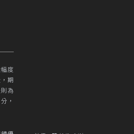
大幅度
段，期
天則為
部分，
回饋優