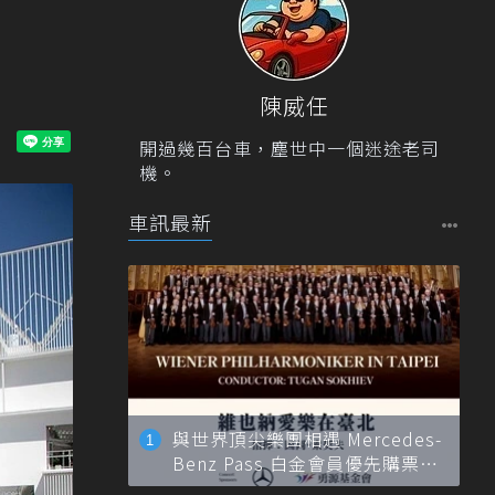
陳威任
開過幾百台車，塵世中一個迷途老司
機。
車訊最新
與世界頂尖樂團相遇 Mercedes-
Benz Pass 白金會員優先購票維
也納愛樂