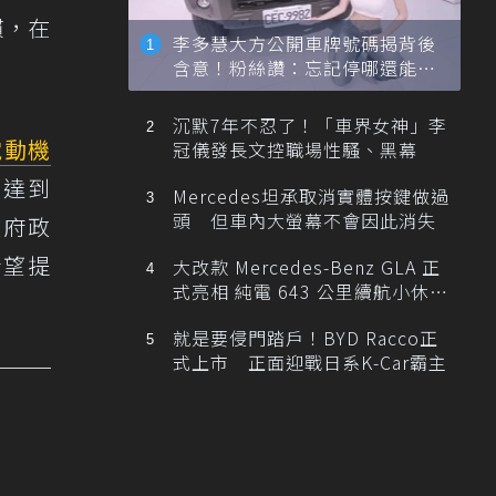
慣，在
李多慧大方公開車牌號碼揭背後
含意！粉絲讚：忘記停哪還能幫
忙找車
沉默7年不忍了！「車界女神」李
電動機
冠儀發長文控職場性騷、黑幕
以達到
Mercedes坦承取消實體按鍵做過
頭 但車內大螢幕不會因此消失
政府政
希望提
大改款 Mercedes-Benz GLA 正
式亮相 純電 643 公里續航小休
旅！
就是要侵門踏戶！BYD Racco正
式上市 正面迎戰日系K-Car霸主