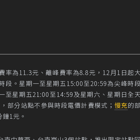
為11.3元、離峰費率為8.8元，12月1日起
。星期一至星期五15:00至20:59為尖峰時
一至星期五21:00至14:59及星期六、星期日全
元，部分站點不參與時段電價計費模式；
慢充
的
分鐘1元。
台南中華西、台南崑山3個站點，推出限定站點