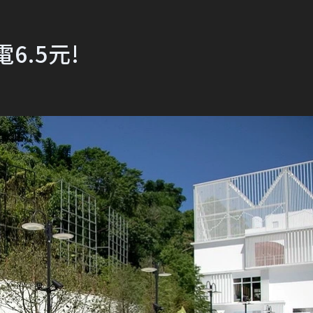
6.5元!