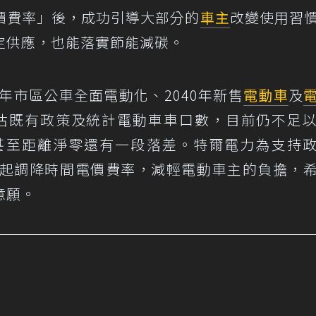
價費率」後，成功引導大部分的
車主
改變使用習
定供應，也能落實節能減碳。
0年市區公車全面電動化、2040年新售
電動車
及
評估既有政策及統計電動車車口數，目前仍不足
，甚至距離淨零還有一段落差。特爾電力為支持
月起調降時間電價費率，減輕電動車主的負擔，
意願。