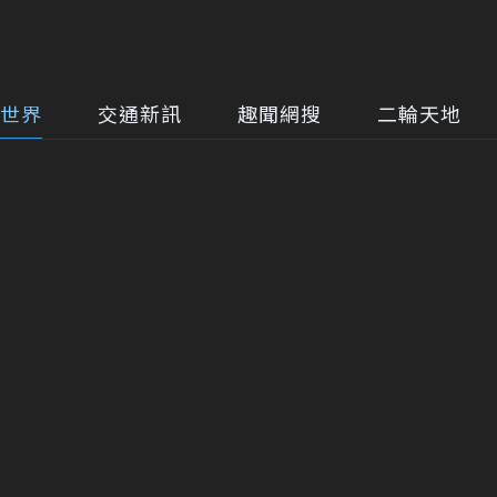
世界
交通新訊
趣聞網搜
二輪天地