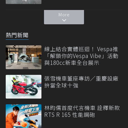
More
熱門新聞
線上結合實體巡迴！ Vespa推
「解鎖你的Vespa Vibe」活動
與180cc新車全台展示
張雪機車董座專訪／重慶設廠
拚當全球十強
林昀儒首度代言機車 詮釋新款
RTS R 165 性能鋼砲