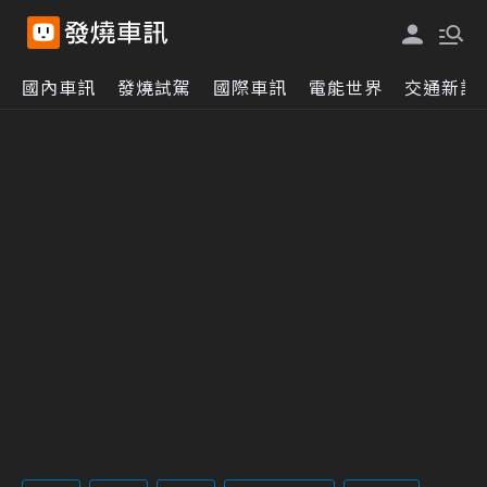
國內車訊
發燒試駕
國際車訊
電能世界
交通新訊