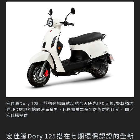
宏佳騰Dory 125，於初登場時就以結合天使光LED大燈/雙軌道均
光LED尾燈的搶眼時尚造型，迅速擄獲眾多年輕族群的目光。 圖／
宏佳騰提供
宏佳騰Dory 125搭在七期環保認證的全新