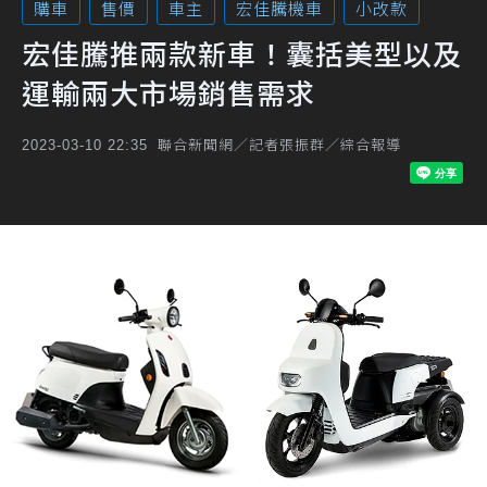
購車
售價
車主
宏佳騰機車
小改款
宏佳騰推兩款新車！囊括美型以及
運輸兩大市場銷售需求
聯合新聞網／記者張振群／綜合報導
2023-03-10 22:35