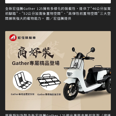
全新宏佳騰Gather 125擁有多樣化的裝載性，提供了"46公分加寬
前腳踏"、"52公分加寬後置物空間"、"高彈性前置物空間"三大空
間展現強大的載物能力。 圖／宏佳騰提供
原廠特別針對全新宏佳騰Gather 125推出專用金屬前貨架（建議