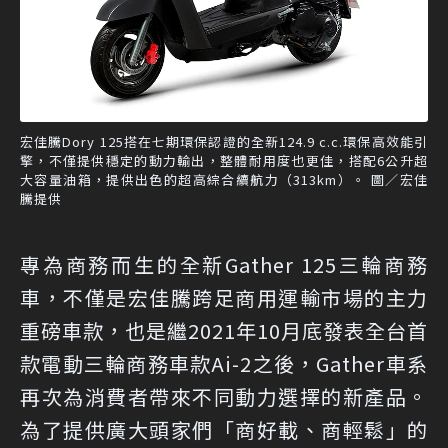
宏佳騰Dory 125搭在七期環保認證的全新124.9 c.c.環保高效能引
擎，不僅提供穩定的動力輸出，整體耐用度也更佳，搭配6公升超
大容量油箱，提供出色的超高綜合續航力（313km）。 圖／宏佳
騰提供
專為商務而生的全新Gather 125三輪商務
車，不僅是宏佳騰跨足商用運輸市場的主力
重磅車款，也是繼2021年10月底發表全台首
款電動三輪商務車款Ai-2之後，Gather車系
再次為消費者帶來不同動力選擇的新產品。
為了提供廣大頭家們「商好載、商輕鬆」的