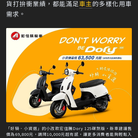
貨打拚衝業績，都能滿足
車主
的多樣化用車
需求。
「好騎．小資選」的小改款宏佳騰Dory 125碟煞版，新車建議售
價為69,800元，調降10,000元超有感，讓更多消費者能夠輕鬆入