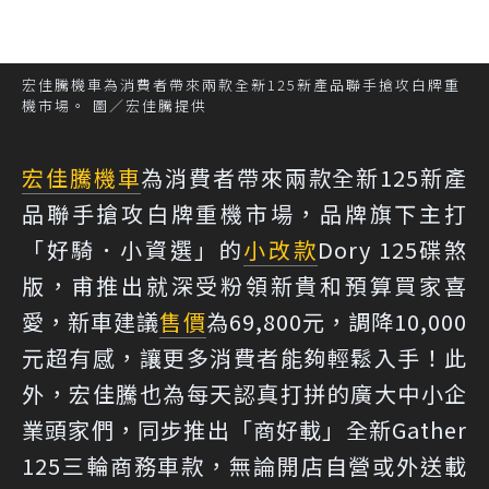
宏佳騰機車為消費者帶來兩款全新125新產品聯手搶攻白牌重
機市場。 圖／宏佳騰提供
宏佳騰機車
為消費者帶來兩款全新125新產
品聯手搶攻白牌重機市場，品牌旗下主打
「好騎．小資選」的
小改款
Dory 125碟煞
版，甫推出就深受粉領新貴和預算買家喜
愛，新車建議
售價
為69,800元，調降10,000
元超有感，讓更多消費者能夠輕鬆入手！此
外，宏佳騰也為每天認真打拼的廣大中小企
業頭家們，同步推出「商好載」全新Gather
125三輪商務車款，無論開店自營或外送載