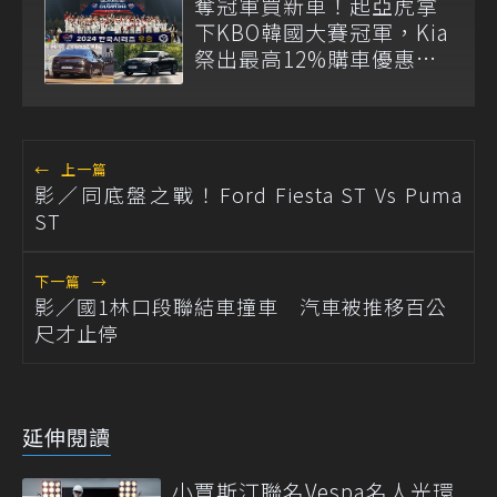
奪冠軍買新車！起亞虎拿
下KBO韓國大賽冠軍，Kia
祭出最高12%購車優惠共
襄盛舉
←
上一篇
影／同底盤之戰！Ford Fiesta ST Vs Puma
ST
下一篇
→
影／國1林口段聯結車撞車 汽車被推移百公
尺才止停
延伸閱讀
小賈斯汀聯名Vespa名人光環