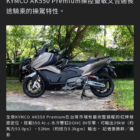
KYMCO AK550 Premium操控靈敏又合適長
途騎乘的操駕特性。
全新KYMCO AK550 Premium在台灣市場有最完整路權的紅牌級
距定位，搭載550.4c.c.水冷雙缸DOHC 8V引擎，可輸出39kW（約
馬力53.0ps）、52Nm（約扭力5.3kgm）輸出。 記者張振群／攝
影