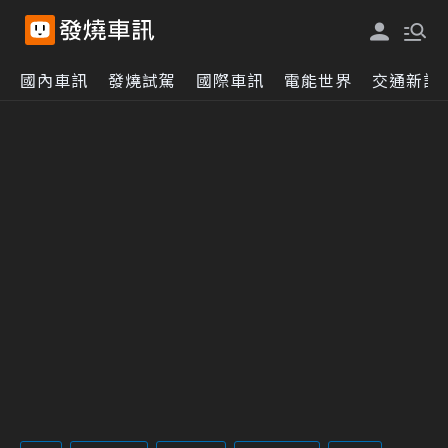
國內車訊
發燒試駕
國際車訊
電能世界
交通新訊