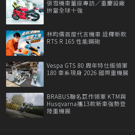
張雪機車董座專訪／重慶設廠
拚當全球十強
林昀儒首度代言機車 詮釋新款
RTS R 165 性能鋼砲
Vespa GTS 80 周年特仕版領軍
180 車系現身 2026 國際重機展
BRABUS聯名巨作領軍 KTM與
Husqvarna攜13款新車強勢登
陸重機展