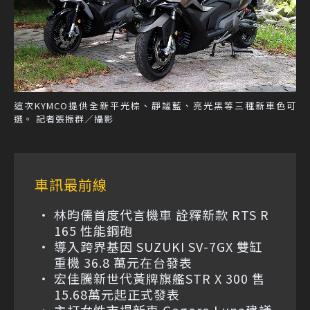
這次KYMCO提供全新平光棕、靜謐藍、亮光黑等三種新車色可
選。 記者張振群／攝影
車訊最前線
林昀儒首度代言機車 詮釋新款 RTS R
165 性能鋼砲
導入跨界基因 SUZUKI SV-7GX 雙缸
重機 36.8 萬元在台發表
宏佳騰新世代黃牌旗艦STR X 300 售
15.68萬元起正式發表
主打女性市場新車 Gogoro Luna建議