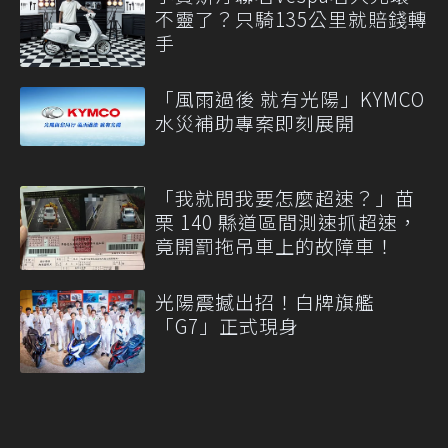
不靈了？只騎135公里就賠錢轉
手
「風雨過後 就有光陽」KYMCO
水災補助專案即刻展開
「我就問我要怎麼超速？」苗
栗 140 縣道區間測速抓超速，
竟開罰拖吊車上的故障車！
光陽震撼出招！白牌旗艦
「G7」正式現身