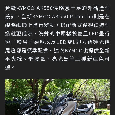
延續KYMCO AK550侵略感十足的外觀造型
設計，全新KYMCO AK550 Premium則是在
線條細節上進行變動，搭配新式後視鏡造型
造就更成熟、洗鍊的車頭樣貌並且LED晝行
燈／燈眉／頭燈以及LED雙L迴力鏢導光條
尾燈都是標準配備。這次KYMCO也提供全新
平光棕、靜謐藍、亮光黑等三種新車色可
選。