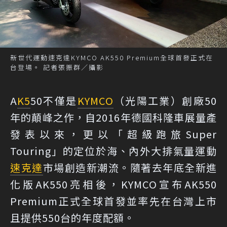
新世代運動速克達KYMCO AK550 Premium全球首發正式在
台登場。 記者張振群／攝影
A
K5
50不僅是
KYMCO
（光陽工業）創廠50
年的顛峰之作，自2016年德國科隆車展量產
發表以來，更以「超級跑旅Super
Touring」的定位於海、內外大排氣量運動
速克達
市場創造新潮流。隨著去年底全新進
化版AK550亮相後，KYMCO宣布AK550
Premium正式全球首發並率先在台灣上市
且提供550台的年度配額。