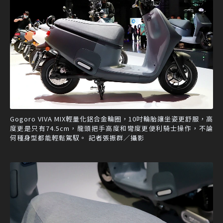
Gogoro VIVA MIX輕量化鋁合金輪圈，10吋輪胎讓坐姿更舒服，高
度更是只有74.5cm，龍頭把手高度和彎度更便利騎士操作，不論
何種身型都能輕鬆駕馭。 記者張振群／攝影