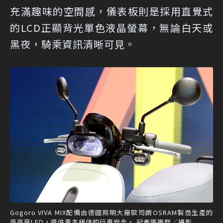
充滿趣味的空間感，儀表板則是採用直覺式
的LCD正顯背光單色液晶螢幕，無論白天或
黑夜，騎乘資訊清晰可見。
Gogoro VIVA MIX配備由德國照明大廠歐司朗OSRAM製造生產的
高亮度LED，提供車主絕佳的行車安全。 記者張振群／攝影