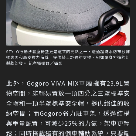
STYLO行動沙發座椅墊更是這次的亮點之一，透過超防水仿布紋飾
樣表面和高支撐力海綿，提供騎士舒適的支撐，宛如量身打造的訂
製款沙發。 記者張振群／攝影
此外，Gogoro VIVA MIX車廂擁有23.9L置
物空間，能輕易置放一頂四分之三罩標準安
全帽和一頂半罩標準安全帽，提供絕佳的收
納空間；而Gogoro省力駐車架，透過結構
與重量配置，可減少25％的力氣，架車更輕
鬆；同時搭載獨有的倒車輔助系統，只要觸