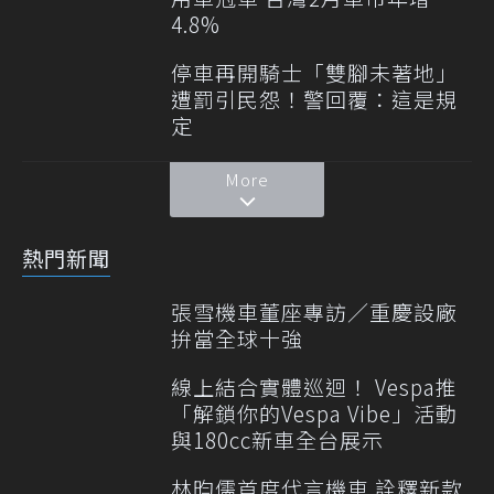
4.8%
停車再開騎士「雙腳未著地」
遭罰引民怨！警回覆：這是規
定
More
熱門新聞
張雪機車董座專訪／重慶設廠
拚當全球十強
線上結合實體巡迴！ Vespa推
「解鎖你的Vespa Vibe」活動
與180cc新車全台展示
林昀儒首度代言機車 詮釋新款