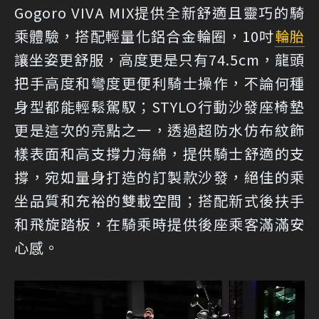
Gogoro VIVA MIX提供全新舒適且靈巧的騎
乘體驗，搭配輕量化鋁合金輪圈，10吋
輪胎
讓坐姿更舒服，高度更是只有74.5cm，龍頭
把手高度和彎度更便利騎士操作，不論何種
身型都能輕鬆駕馭；STYLO行動沙發座椅墊
更是這次的亮點之一，透過超防水仿布紋飾
樣表面和高支撐力海綿，提供騎士舒適的支
撐，宛如量身打造的訂製款沙發，絕佳的乘
坐品質和充裕的雙載空間；搭配新式後扶手
和飛旋踏板，在騎乘時提供後座乘客滿滿安
心感。