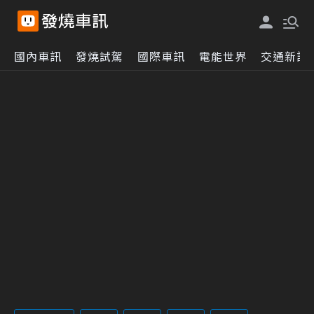
國內車訊
發燒試駕
國際車訊
電能世界
交通新訊