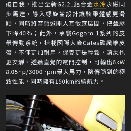
破自我，推出全新G2.2L鋁合金
水冷
永磁同
步馬達，導入螺旋齒設計讓騎乘體感更滑
順，同時將音頻避開人耳敏感區間，把聲壓
下降40％；此外，承襲Gogoro 1系列的皮
帶傳動系統，搭載國際大廠Gates碳纖維皮
帶，不僅更加耐用，保養更是輕鬆，騎乘也
更安靜。透過直覺的電門控制，可輸出6kW
8.05hp/3000 rpm最大馬力，隨傳隨到的極
致性能，同時擁有150km的續航力。