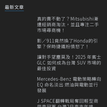
最新文章
真的賣不動了？Mitsubishi漸
遭經銷商淘汰，並且專注二手
市場尋商機！
影／911竟然換了Honda的引
擎？保時捷鐵粉憤怒了！
讓對手望塵莫及！2025 年賓士
GLC 如何成為台灣 SUV 市場的
最佳投資
Mercedes-Benz 電動策略轉向
EQ 命名淡出 燃油與電動並行
發展
J SPACE翻轉戰局奪回輕型商
用車冠軍 台灣2月車市年增