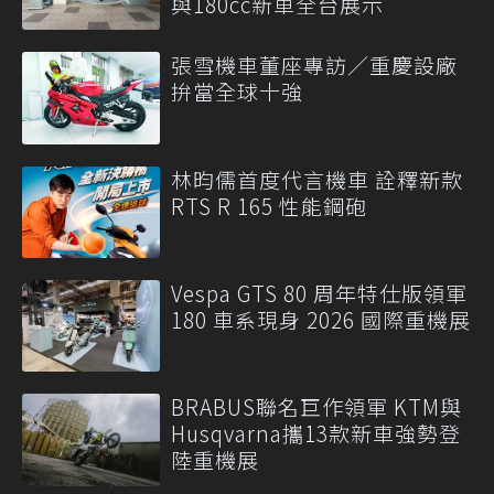
與180cc新車全台展示
張雪機車董座專訪／重慶設廠
拚當全球十強
林昀儒首度代言機車 詮釋新款
RTS R 165 性能鋼砲
Vespa GTS 80 周年特仕版領軍
180 車系現身 2026 國際重機展
BRABUS聯名巨作領軍 KTM與
Husqvarna攜13款新車強勢登
陸重機展