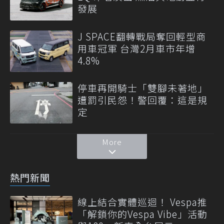
發展
J SPACE翻轉戰局奪回輕型商
用車冠軍 台灣2月車市年增
4.8%
停車再開騎士「雙腳未著地」
遭罰引民怨！警回覆：這是規
定
More
熱門新聞
線上結合實體巡迴！ Vespa推
「解鎖你的Vespa Vibe」活動