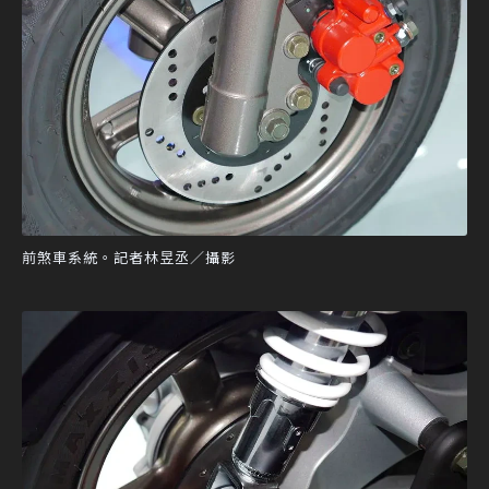
前煞車系統。記者林昱丞／攝影