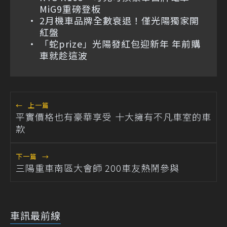
MiG9重磅登板
2月機車品牌全數衰退！僅光陽獨家開
紅盤
「蛇prize」光陽發紅包迎新年 年前購
車就趁這波
←
上一篇
平實價格也有豪華享受 十大擁有不凡車室的車
款
下一篇
→
三陽重車南區大會師 200車友熱鬧參與
車訊最前線