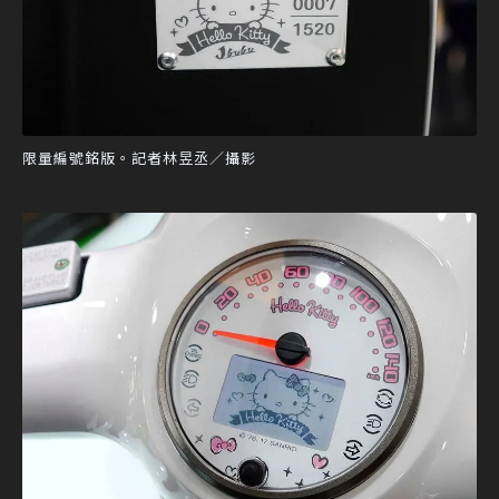
限量編號銘版。記者林昱丞／攝影