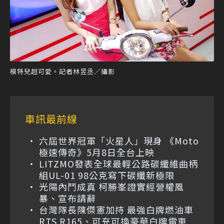
模特兒超可愛。記者林昱丞／攝影
車訊最前線
六屆世界冠軍「火星人」現身 《Moto
極速傳奇》5月8日全台上映
LITZMO發表全球最輕公路碳纖維曲柄
組UL-01 98公克寫下碳纖新極限
光陽內鬥成真 柯勝峯證實經營權風
暴、宣布請辭
台灣隊長陳傑憲加持 最強白牌燃油車
RTS R165、可充可換豪華白牌電車