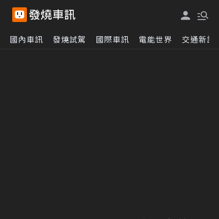
國內車訊
發燒試駕
國際車訊
電能世界
交通新訊