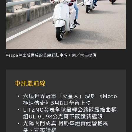
Vespa車主所構成的美麗彩虹車隊。圖／太古提供
車訊最前線
六屆世界冠軍「火星人」現身 《Moto
極速傳奇》5月8日全台上映
LITZMO發表全球最輕公路碳纖維曲柄
組UL-01 98公克寫下碳纖新極限
光陽內鬥成真 柯勝峯證實經營權風
暴、宣布請辭