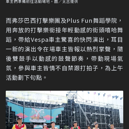
車主們準備前往活動場地。圖／太古提供
而弗莎巴西打擊樂團及Plus Fun舞蹈學院，
用奔放的打擊樂銜接年輕動感的街頭嘻哈舞
蹈，帶給Vespa車主驚喜的快閃演出，耳目
一新的演出令在場車主皆報以熱烈掌聲，隨
後雙鼓手以動感的鼓聲節奏，帶動現場氣
氛，參與車主皆情不自禁跟打拍子，為上午
活動劃下句點。