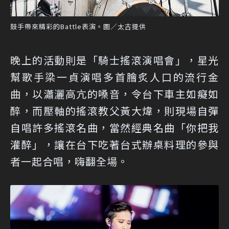
鼓手帶來精彩的Battle表演。圖／太古提供
晚上的活動則是「騎士搖滾演唱會」，星光
幫歌手梁一貞演唱多首膾炙人口的流行金
曲，以瀟灑高亢的嗓音，令台下車主如癡如
醉，而壓軸的搖滾教父黃大煒，則現場自彈
自唱許多搖滾名曲，當然經典名曲「你把我
灌醉」，讓在台下吃著台式辦桌料理的參與
者一起合唱，嗨翻全場。