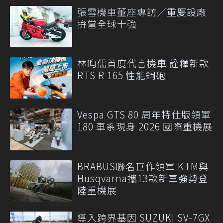
張雪機車董座專訪／重慶設廠
拚當全球十強
林昀儒首度代言機車 詮釋新款
RTS R 165 性能鋼砲
Vespa GTS 80 周年特仕版領軍
180 車系現身 2026 國際重機展
BRABUS聯名巨作領軍 KTM與
Husqvarna攜13款新車強勢登
陸重機展
導入跨界基因 SUZUKI SV-7GX