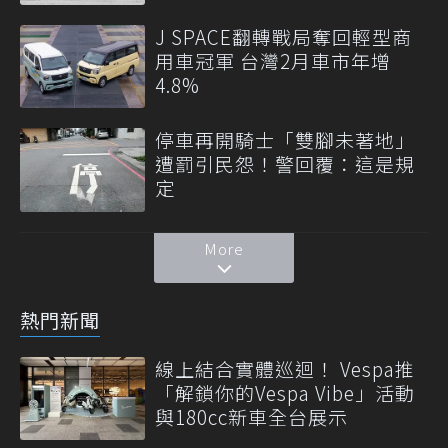
J SPACE翻轉戰局奪回輕型商
用車冠軍 台灣2月車市年增
4.8%
停車再開騎士「雙腳未著地」
遭罰引民怨！警回覆：這是規
定
More
熱門新聞
線上結合實體巡迴！ Vespa推
「解鎖你的Vespa Vibe」活動
與180cc新車全台展示