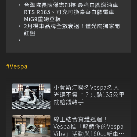
台灣隊長陳傑憲加持 最強白牌燃油車
RTS R165、可充可換豪華白牌電車
MiG9重磅登板
2月機車品牌全數衰退！僅光陽獨家開
紅盤
Vespa
小賈斯汀聯名Vespa名人
光環不靈了？只騎135公里
就賠錢轉手
線上結合實體巡迴！
Vespa推「解鎖你的Vespa
Vibe」活動與180cc新車全