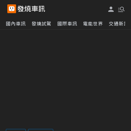
國內車訊
發燒試駕
國際車訊
電能世界
交通新訊