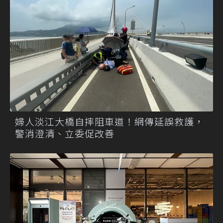
婦人淡江大橋自摔阻車道！網傳延誤救護，
警消澄清、立委促改善