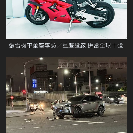
張雪機車董座專訪／重慶設廠 拚當全球十強