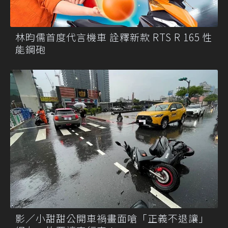
林昀儒首度代言機車 詮釋新款 RTS R 165 性
能鋼砲
影／小甜甜公開車禍畫面嗆「正義不退讓」