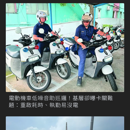
電動機車低噪音助巡邏！基層卻曝卡關難
題：重啟耗時、執勤易沒電