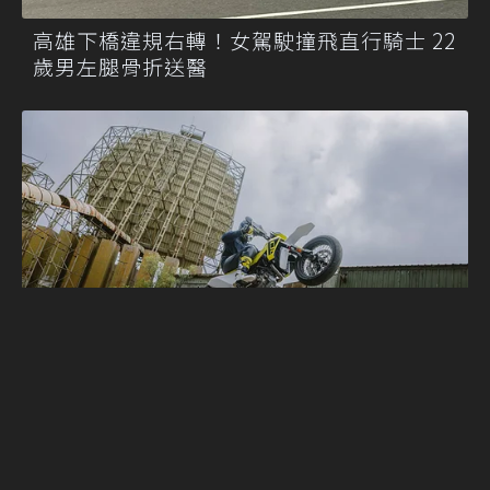
高雄下橋違規右轉！女駕駛撞飛直行騎士 22
歲男左腿骨折送醫
BRABUS聯名巨作領軍 KTM與Husqvarna攜
13款新車強勢登陸重機展