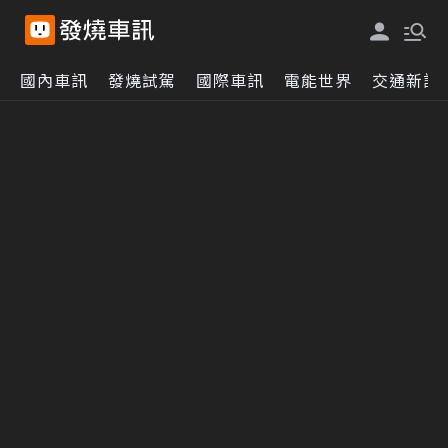
國內車訊
發燒試駕
國際車訊
電能世界
交通新訊