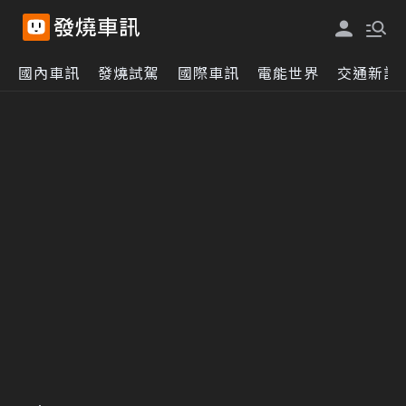
國內車訊
發燒試駕
國際車訊
電能世界
交通新訊