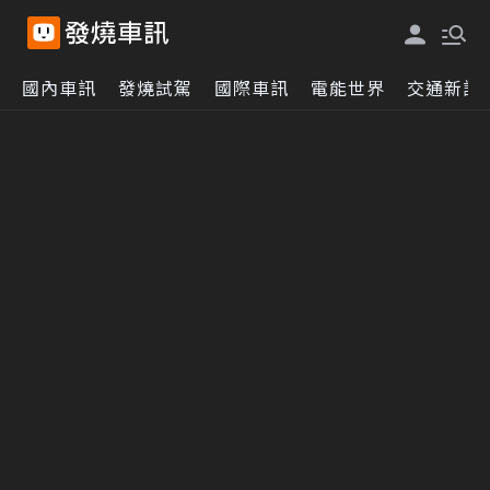
國內車訊
發燒試駕
國際車訊
電能世界
交通新訊