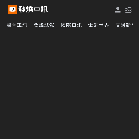
國內車訊
發燒試駕
國際車訊
電能世界
交通新訊