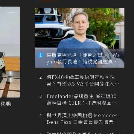
馬斯克稱光達「徒勞之舉」！Wa
ymo執行長嗆：純視覺難達真正
自動駕駛
傳EX40後繼車最快明年秋季現
身？有望以SPA3平台開發注入80
0V動力
Freelander品牌重生 喊年銷30
萬輛目標 CJLR：打造國際品牌
「移動
半數銷量來自全球！
與世界頂尖樂團相遇 Mercedes-
Benz Pass 白金會員優先購票維
也納愛樂