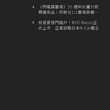
排跑車開發中！
《閃電霹靂車》35 週年計畫只剩
周邊商品！阿斯拉1:1實車與實體
展覽雙雙喊卡
就是要侵門踏戶！BYD Racco正
式上市 正面迎戰日系K-Car霸主