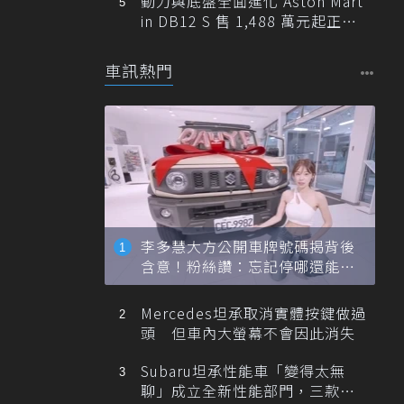
動力與底盤全面進化 Aston Mart
in DB12 S 售 1,488 萬元起正式
登台
車訊熱門
李多慧大方公開車牌號碼揭背後
含意！粉絲讚：忘記停哪還能幫
忙找車
Mercedes坦承取消實體按鍵做過
頭 但車內大螢幕不會因此消失
Subaru坦承性能車「變得太無
聊」成立全新性能部門，三款手