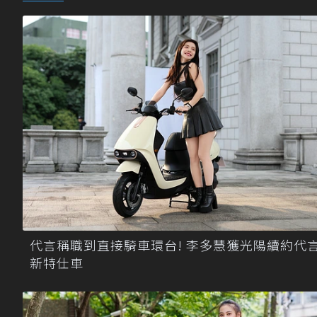
代言稱職到直接騎車環台! 李多慧獲光陽續約代
新特仕車