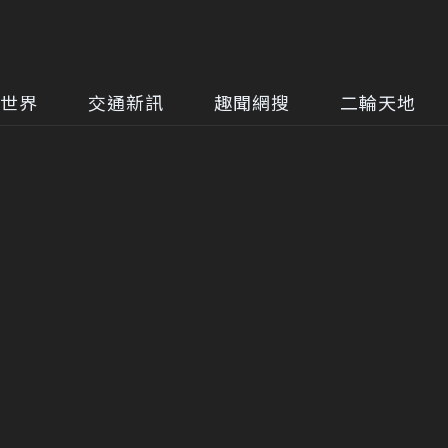
世界
交通新訊
趣聞網搜
二輪天地