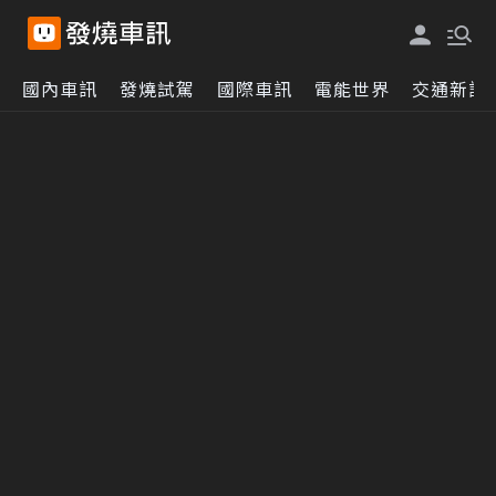
國內車訊
發燒試駕
國際車訊
電能世界
交通新訊