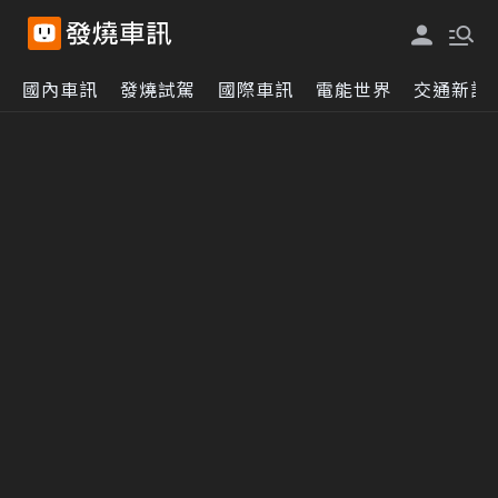
國內車訊
發燒試駕
國際車訊
電能世界
交通新訊