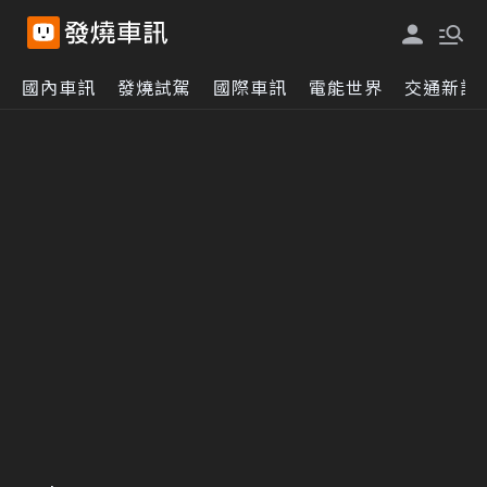
國內車訊
發燒試駕
國際車訊
電能世界
交通新訊