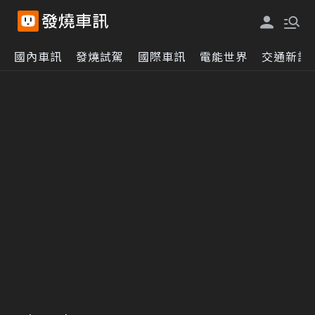
國內車訊
發燒試駕
國際車訊
電能世界
交通新訊