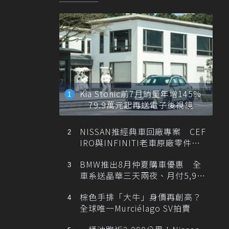
Kia Stonic前7月銷量年增145%
79.9萬元起再送電子後視鏡
NISSAN推經典車回廠專案 CEF
IRO與INFINITI老車原廠零件最
低1折
BMW推出8月仲夏購車優惠 全
車系送晶華三天兩夜、月付5,900
元起
棕色手排「大牛」身價再創高？
全球唯一Murciélago SV拍賣