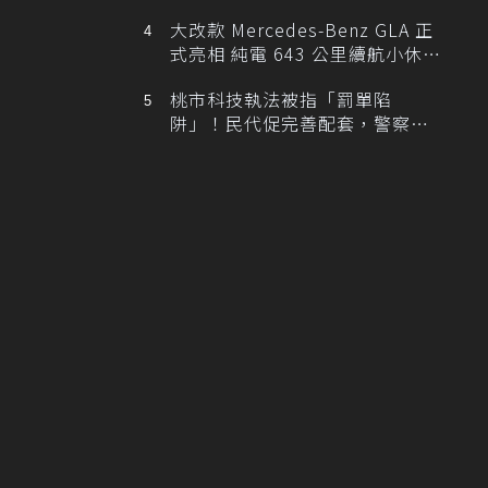
大改款 Mercedes-Benz GLA 正
式亮相 純電 643 公里續航小休
旅！
桃市科技執法被指「罰單陷
阱」！民代促完善配套，警察局
提數據回應