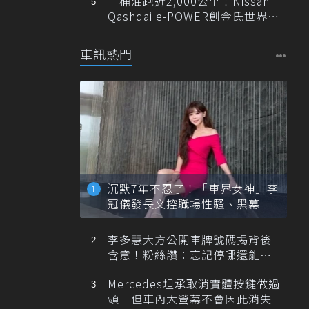
一桶油跑近2,000公里！Nissan
Qashqai e-POWER創金氏世界紀
錄
車訊熱門
沉默7年不忍了！「車界女神」李
冠儀發長文控職場性騷、黑幕
李多慧大方公開車牌號碼揭背後
含意！粉絲讚：忘記停哪還能幫
忙找車
Mercedes坦承取消實體按鍵做過
頭 但車內大螢幕不會因此消失