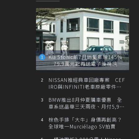
Kia Stonic前7月銷量年增145%
79.9萬元起再送電子後視鏡
NISSAN推經典車回廠專案 CEF
IRO與INFINITI老車原廠零件最
低1折
BMW推出8月仲夏購車優惠 全
車系送晶華三天兩夜、月付5,900
元起
棕色手排「大牛」身價再創高？
全球唯一Murciélago SV拍賣