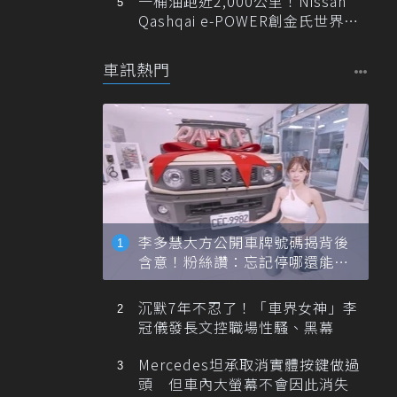
一桶油跑近2,000公里！Nissan
Qashqai e-POWER創金氏世界紀
錄
車訊熱門
李多慧大方公開車牌號碼揭背後
含意！粉絲讚：忘記停哪還能幫
忙找車
沉默7年不忍了！「車界女神」李
冠儀發長文控職場性騷、黑幕
Mercedes坦承取消實體按鍵做過
頭 但車內大螢幕不會因此消失