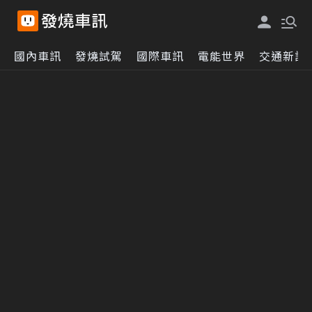
國內車訊
發燒試駕
國際車訊
電能世界
交通新訊