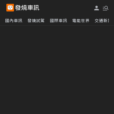
國內車訊
發燒試駕
國際車訊
電能世界
交通新訊