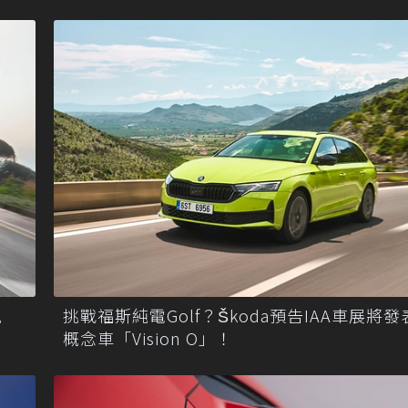
規
挑戰福斯純電Golf？Škoda預告IAA車展將
概念車「Vision O」！