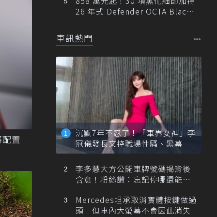
858 萬元起！30 項黑化細節加持
26 年式 Defender OCTA Black
限量 5 席登台
車訊熱門
沉默7年不忍了！「車界女神」李
將配置
冠儀發長文控職場性騷、黑幕
李多慧大方公開車牌號碼揭背後
含意！粉絲讚：忘記停哪還能幫
忙找車
Mercedes坦承取消實體按鍵做過
頭 但車內大螢幕不會因此消失