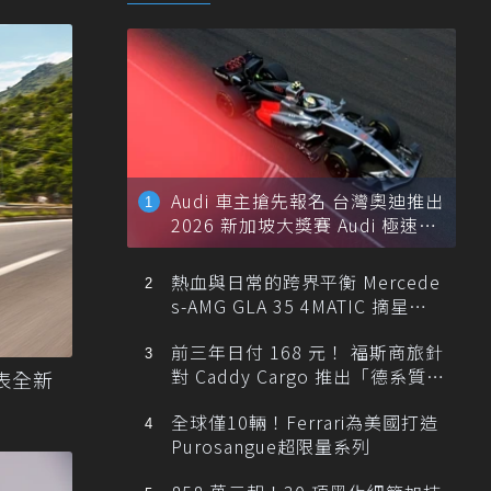
Audi 車主搶先報名 台灣奧迪推出
2026 新加坡大獎賽 Audi 極速之
旅
熱血與日常的跨界平衡 Mercede
s-AMG GLA 35 4MATIC 摘星版
輕旅
前三年日付 168 元！ 福斯商旅針
對 Caddy Cargo 推出「德系質感
發表全新
精算圓夢」與「打天下」專案
全球僅10輛！Ferrari為美國打造
Purosangue超限量系列