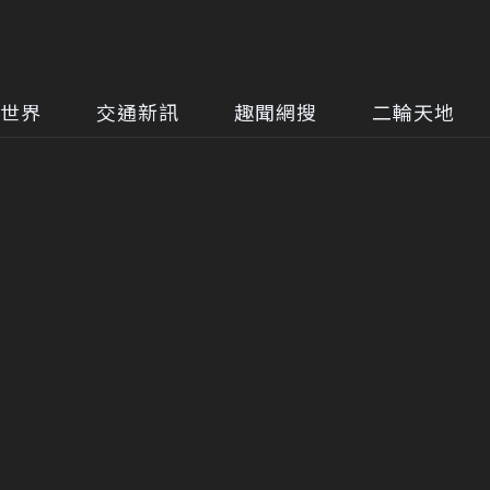
世界
交通新訊
趣聞網搜
二輪天地