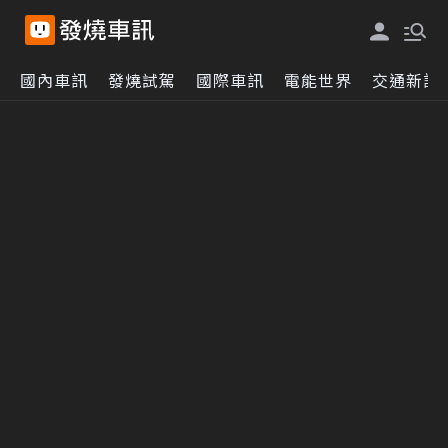
國內車訊
發燒試駕
國際車訊
電能世界
交通新訊