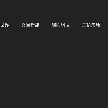
世界
交通新訊
趣聞網搜
二輪天地