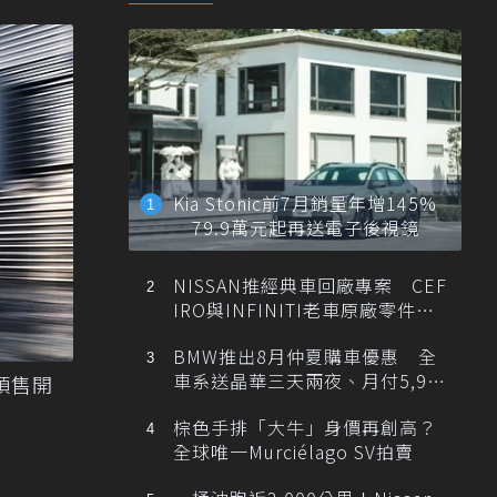
Kia Stonic前7月銷量年增145%
79.9萬元起再送電子後視鏡
NISSAN推經典車回廠專案 CEF
IRO與INFINITI老車原廠零件最
低1折
BMW推出8月仲夏購車優惠 全
車系送晶華三天兩夜、月付5,900
R預售開
元起
棕色手排「大牛」身價再創高？
全球唯一Murciélago SV拍賣