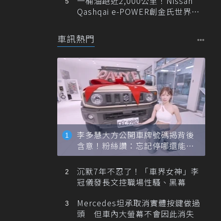
一桶油跑近2,000公里！Nissan
Qashqai e-POWER創金氏世界紀
錄
車訊熱門
李多慧大方公開車牌號碼揭背後
含意！粉絲讚：忘記停哪還能幫
忙找車
沉默7年不忍了！「車界女神」李
冠儀發長文控職場性騷、黑幕
Mercedes坦承取消實體按鍵做過
頭 但車內大螢幕不會因此消失