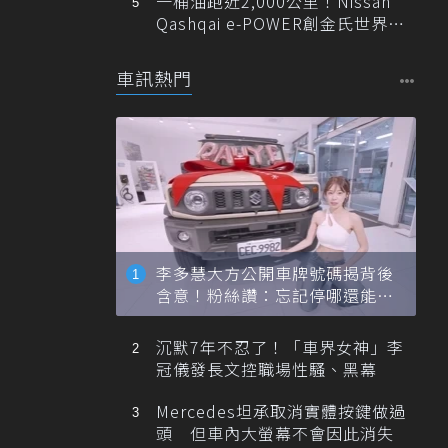
一桶油跑近2,000公里！Nissan
Qashqai e-POWER創金氏世界紀
錄
車訊熱門
李多慧大方公開車牌號碼揭背後
含意！粉絲讚：忘記停哪還能幫
忙找車
沉默7年不忍了！「車界女神」李
冠儀發長文控職場性騷、黑幕
Mercedes坦承取消實體按鍵做過
頭 但車內大螢幕不會因此消失