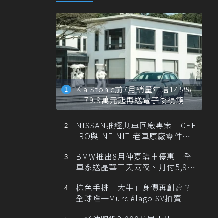
Kia Stonic前7月銷量年增145%
79.9萬元起再送電子後視鏡
NISSAN推經典車回廠專案 CEF
IRO與INFINITI老車原廠零件最
低1折
BMW推出8月仲夏購車優惠 全
車系送晶華三天兩夜、月付5,900
元起
棕色手排「大牛」身價再創高？
全球唯一Murciélago SV拍賣