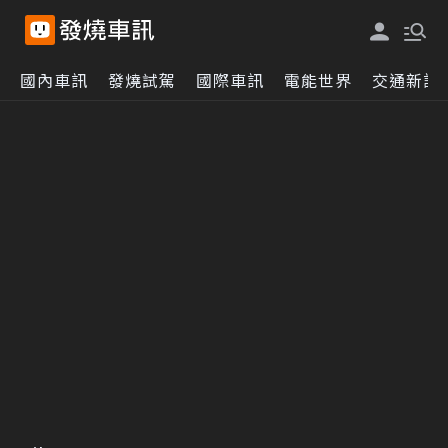
國內車訊
發燒試駕
國際車訊
電能世界
交通新訊