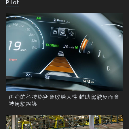
Pilot
再強的科技終究會敗給人性 輔助駕駛反而會
被駕駛誤導