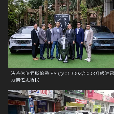
法系休旅乘勝追擊 Peugeot 3008/5008升級油
力價位更親民