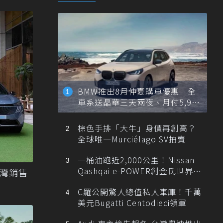
BMW推出8月仲夏購車優惠 全
車系送晶華三天兩夜、月付5,900
元起
棕色手排「大牛」身價再創高？
全球唯一Murciélago SV拍賣
一桶油跑近2,000公里！Nissan
Qashqai e-POWER創金氏世界紀
台灣銷售
錄
C羅公開驚人總值私人車庫！千萬
美元Bugatti Centodieci領軍