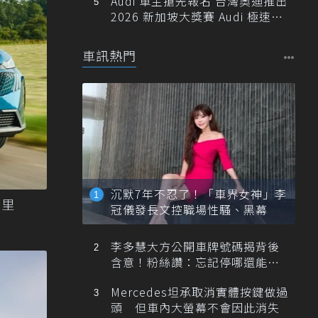
Audi 車主搶先報名 台灣奧迪推出
2026 新加坡大獎賽 Audi 極速之
旅
車訊熱門
沉默7年不忍了！「車界女神」李
航里
冠儀發長文控職場性騷、黑幕
李多慧大方公開車牌號碼揭背後
含意！粉絲讚：忘記停哪還能幫
忙找車
Mercedes坦承取消實體按鍵做過
頭 但車內大螢幕不會因此消失