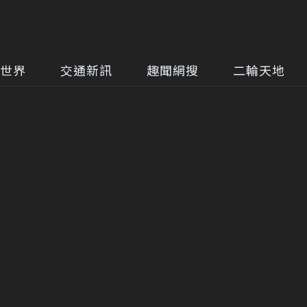
世界
交通新訊
趣聞網搜
二輪天地