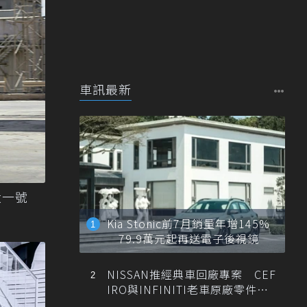
車訊最新
大一號
Kia Stonic前7月銷量年增145%
79.9萬元起再送電子後視鏡
NISSAN推經典車回廠專案 CEF
IRO與INFINITI老車原廠零件最
低1折