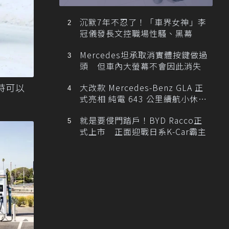
忙找車
沉默7年不忍了！「車界女神」李
冠儀發長文控職場性騷、黑幕
Mercedes坦承取消實體按鍵做過
頭 但車內大螢幕不會因此消失
隨時可以
大改款 Mercedes-Benz GLA 正
式亮相 純電 643 公里續航小休
旅！
就是要侵門踏戶！BYD Racco正
式上市 正面迎戰日系K-Car霸主