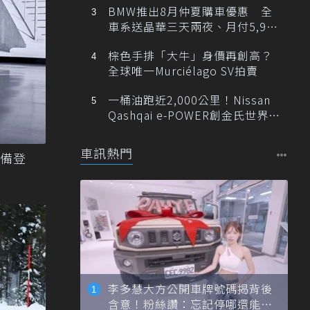
BMW推出8月仲夏購車優惠 全
車系送晶華三天兩夜、月付5,900
元起
棕色手排「大牛」身價再創高？
全球唯一Murciélago SV拍賣
一桶油跑近2,000公里！Nissan
Qashqai e-POWER創金氏世界紀
錄
車訊熱門
準備登
李多慧大方公開車牌號碼揭背後
含意！粉絲讚：忘記停哪還能幫