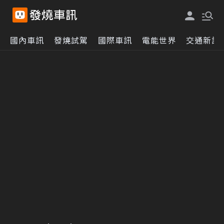
國內車訊
發燒試駕
國際車訊
電能世界
交通新訊