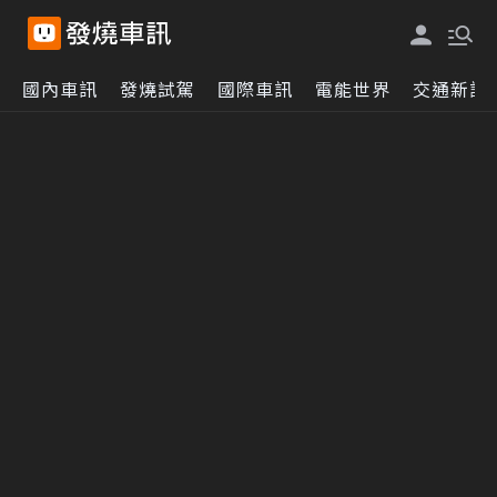
國內車訊
發燒試駕
國際車訊
電能世界
交通新訊