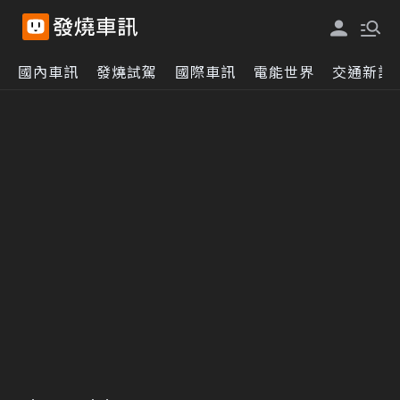
國內車訊
發燒試駕
國際車訊
電能世界
交通新訊