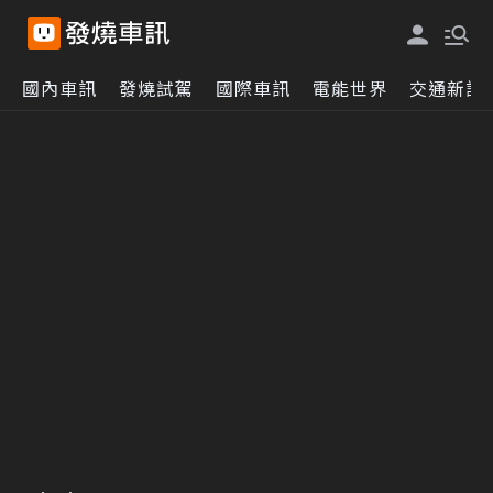
國內車訊
發燒試駕
國際車訊
電能世界
交通新訊