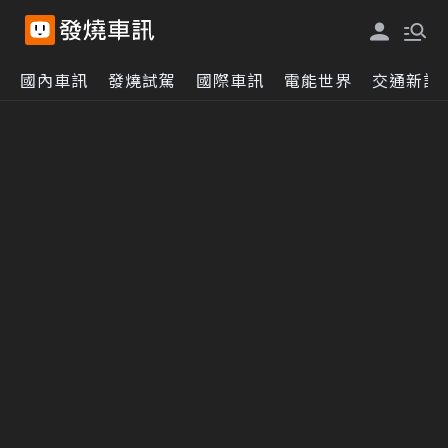
國內車訊
發燒試駕
國際車訊
電能世界
交通新訊