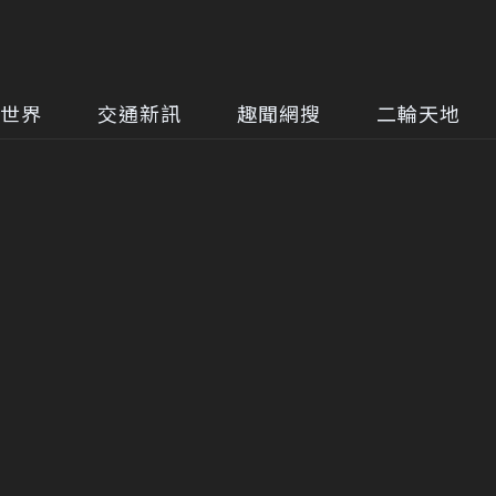
世界
交通新訊
趣聞網搜
二輪天地