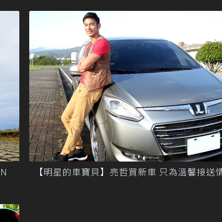
N
【明星的車寶貝】亮哲買新車 只為溫馨接送