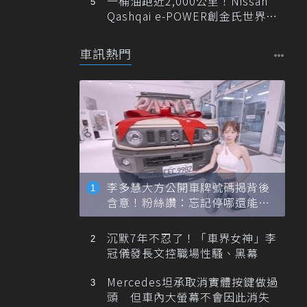
一桶油跑近2,000公里！Nissan
Qashqai e-POWER創金氏世界紀
錄
車訊熱門
李多慧大方公開車牌號碼揭背後
含意！粉絲讚：忘記停哪還能幫
忙找車
沉默7年不忍了！「車界女神」李
冠儀發長文控職場性騷、黑幕
Mercedes坦承取消實體按鍵做過
頭 但車內大螢幕不會因此消失