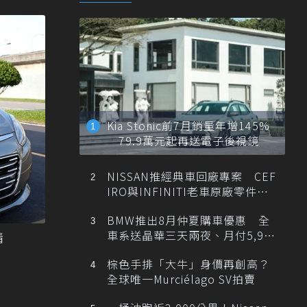
Kia Stonic前7月銷量年增145%
79.9萬元起再送電子後視鏡
NISSAN推經典車回廠專案 CEF
IRO與INFINITI老車原廠零件最
低1折
BMW推出8月仲夏購車優惠 全
車系送晶華三天兩夜、月付5,900
情
元起
棕色手排「大牛」身價再創高？
全球唯一Murciélago SV拍賣