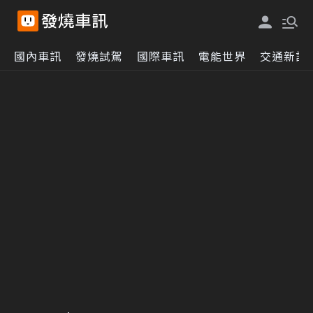
國內車訊
發燒試駕
國際車訊
電能世界
交通新訊