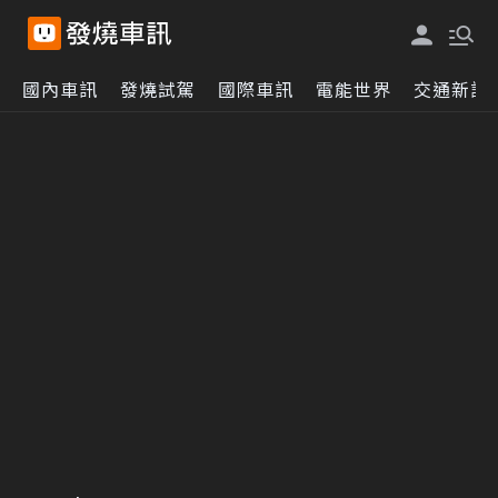
國內車訊
發燒試駕
國際車訊
電能世界
交通新訊