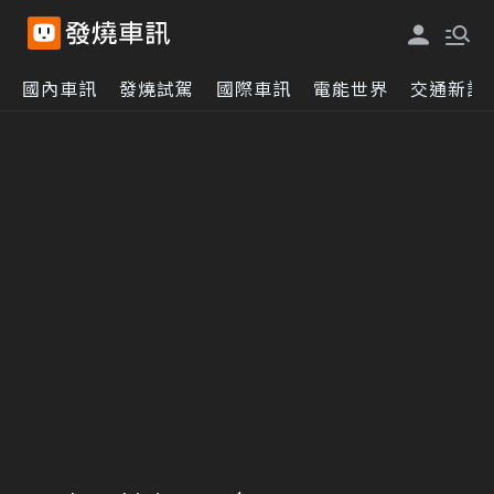
國內車訊
發燒試駕
國際車訊
電能世界
交通新訊