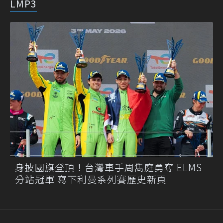
LMP3
身披國旗登頂！台灣車手周雋庭勇奪 ELMS
分站冠軍 寫下利曼系列賽歷史新頁