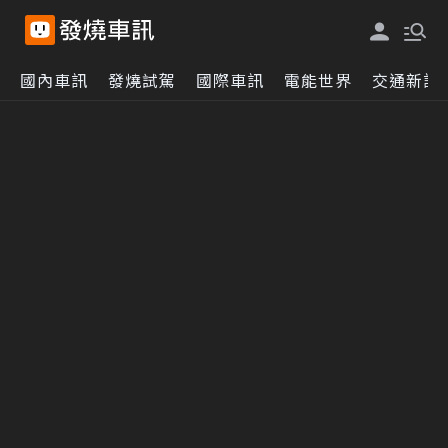
國內車訊
發燒試駕
國際車訊
電能世界
交通新訊