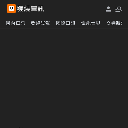
國內車訊
發燒試駕
國際車訊
電能世界
交通新訊