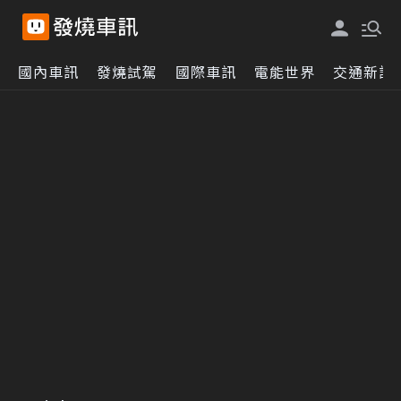
國內車訊
發燒試駕
國際車訊
電能世界
交通新訊