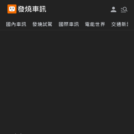
國內車訊
發燒試駕
國際車訊
電能世界
交通新訊