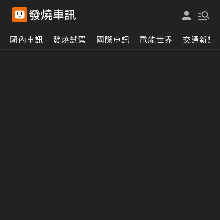
國內車訊
發燒試駕
國際車訊
電能世界
交通新訊