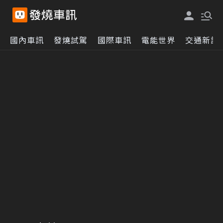
國內車訊
發燒試駕
國際車訊
電能世界
交通新訊